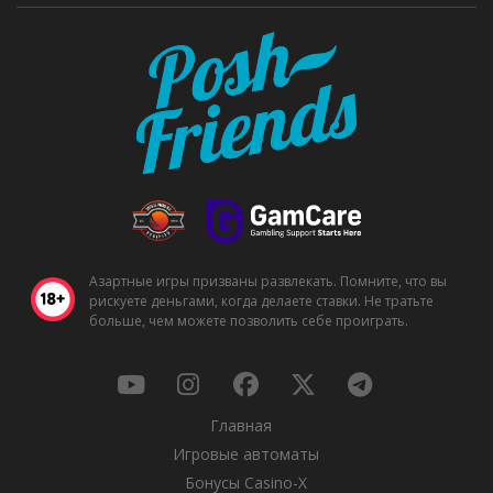
Азартные игры призваны развлекать. Помните, что вы
рискуете деньгами, когда делаете ставки. Не тратьте
больше, чем можете позволить себе проиграть.
Главная
Игровые автоматы
Бонусы Casino-X