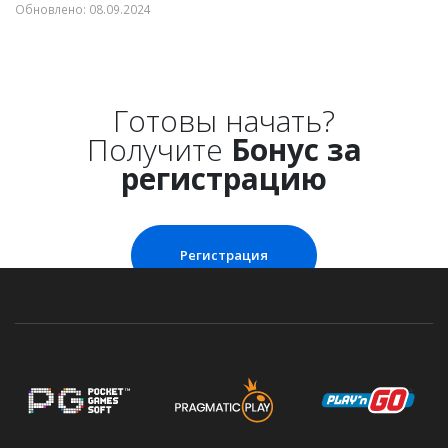
Обновлено:
08.09.2024
Готовы начать?
Получите
Бонус за
регистрацию
Регистрация