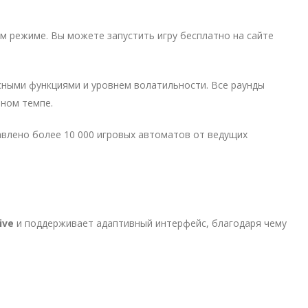
 режиме. Вы можете запустить игру бесплатно на сайте
сными функциями и уровнем волатильности. Все раунды
бном темпе.
влено более 10 000 игровых автоматов от ведущих
ive
и поддерживает адаптивный интерфейс, благодаря чему