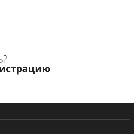
ь?
гистрацию