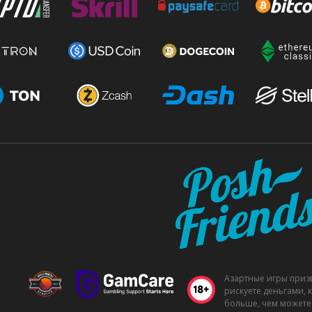
Азартные игры призв
рискуете деньгами, к
больше, чем можете 