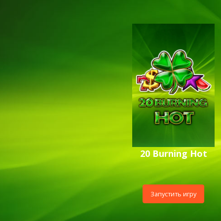
20 Burning Hot
Запустить игру