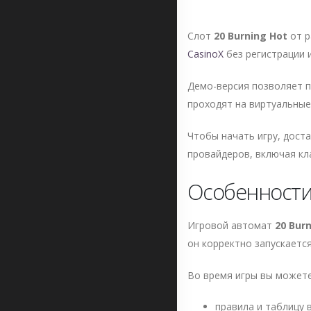
Слот
20 Burning Hot
от р
CasinoX
без регистрации и
Демо-версия позволяет п
проходят на виртуальные
Чтобы начать игру, дост
провайдеров, включая кла
Особенности 
Игровой автомат
20 Bur
он корректно запускается
Во время игры вы можете
правила и таблицу 