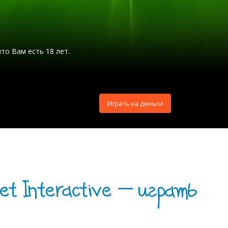
то Вам есть 18 лет.
Играть на деньги
et Interactive — играть