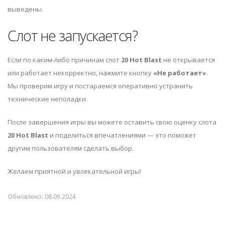
выведены.
Слот не запускается?
Если по каким-либо причинам слот
20 Hot Blast
не открывается
или работает некорректно, нажмите кнопку
«Не работает»
.
Мы проверим игру и постараемся оперативно устранить
технические неполадки.
После завершения игры вы можете оставить свою оценку слота
20 Hot Blast
и поделиться впечатлениями — это поможет
другим пользователям сделать выбор.
Желаем приятной и увлекательной игры!
Обновлено:
08.09.2024