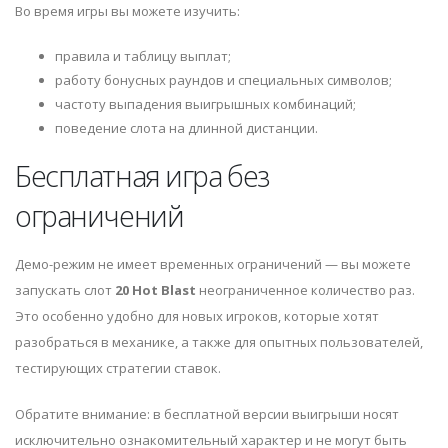
Во время игры вы можете изучить:
правила и таблицу выплат;
работу бонусных раундов и специальных символов;
частоту выпадения выигрышных комбинаций;
поведение слота на длинной дистанции.
Бесплатная игра без
ограничений
Демо-режим не имеет временных ограничений — вы можете
запускать слот
20 Hot Blast
неограниченное количество раз.
Это особенно удобно для новых игроков, которые хотят
разобраться в механике, а также для опытных пользователей,
тестирующих стратегии ставок.
Обратите внимание: в бесплатной версии выигрыши носят
исключительно ознакомительный характер и не могут быть