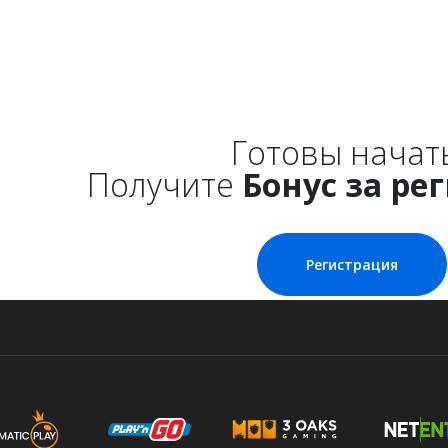
Готовы начат
Получите
Бонус за ре
Регистрация