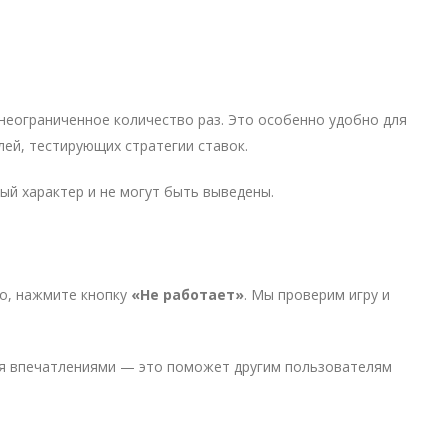
неограниченное количество раз. Это особенно удобно для
лей, тестирующих стратегии ставок.
й характер и не могут быть выведены.
о, нажмите кнопку
«Не работает»
. Мы проверим игру и
я впечатлениями — это поможет другим пользователям