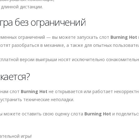
 длинной дистанции.
гра без ограничений
еменных ограничений — вы можете запускать слот
Burning Hot
хотят разобраться в механике, а также для опытных пользовате
сплатной версии выигрыши носят исключительно ознакомительны
кается?
инам слот
Burning Hot
не открывается или работает некорректн
устранить технические неполадки.
вы можете оставить свою оценку слота
Burning Hot
и поделитьс
ательной игры!