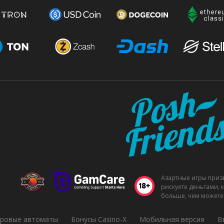
Азартные игры призв
рискуете деньгами, к
больше, чем можете 
ровые автоматы
Бонусы Casino-X
Мобильная версия
В