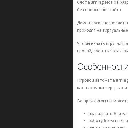
Слот
Burning Hot
от раз
без пополнения счёта.
Демо-версия позволяет п
проходят на виртуальные
Чтобы начать игру, дост
провайдеров, включая кла
Особенности 
Игровой автомат
Burnin
как на компьютере, так и
Во время игры вы можете
правила и таблицу 
работу бонусных ра
частоту выпадения