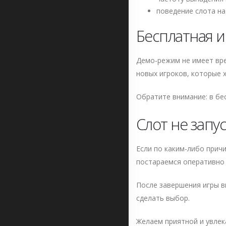
поведение слота на
Бесплатная и
Демо-режим не имеет вр
новых игроков, которые 
Обратите внимание: в бе
Слот не запус
Если по каким-либо прич
постараемся оперативно 
После завершения игры 
сделать выбор.
Желаем приятной и увлек