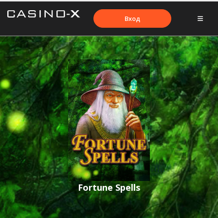
Вход
Fortune Spells