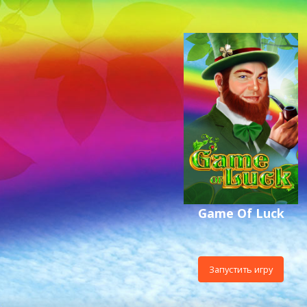
Game Of Luck
Запустить игру