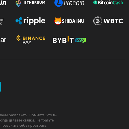
аны развлекать. Помните, что вы
огда делаете ставки. Не тратьте
позволить себе проиграть.