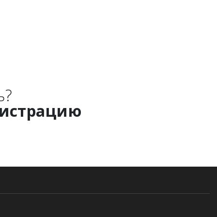
ь?
гистрацию