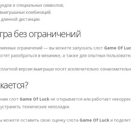
ундов и специальных символов;
 выигрышных комбинаций;
 длинной дистанции.
гра без ограничений
еменных ограничений — вы можете запускать слот
Game Of Lu
хотят разобраться в механике, а также для опытных пользовате
сплатной версии выигрыши носят исключительно ознакомительны
кается?
инам слот
Game Of Luck
не открывается или работает некоррек
устранить технические неполадки.
вы можете оставить свою оценку слота
Game Of Luck
и поделит