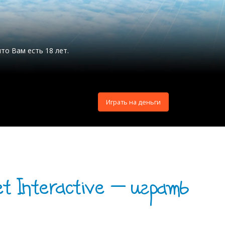
то Вам есть 18 лет.
Играть на деньги
t Interactive — играть