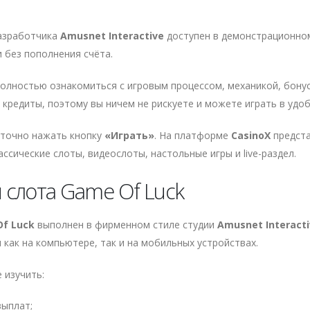
азработчика
Amusnet Interactive
доступен в демонстрационном
 без пополнения счёта.
олностью ознакомиться с игровым процессом, механикой, бону
 кредиты, поэтому вы ничем не рискуете и можете играть в удо
аточно нажать кнопку
«Играть»
. На платформе
CasinoX
предста
ссические слоты, видеослоты, настольные игры и live-раздел.
слота Game Of Luck
f Luck
выполнен в фирменном стиле студии
Amusnet Interact
 как на компьютере, так и на мобильных устройствах.
 изучить:
выплат;