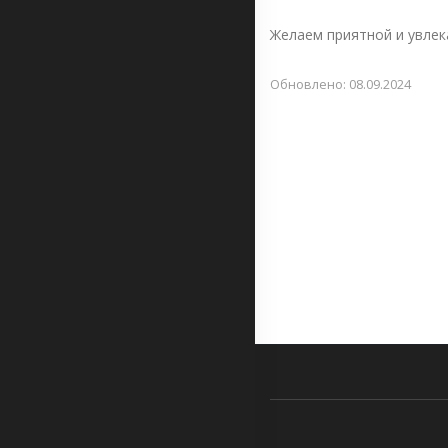
Желаем приятной и увлек
Обновлено:
08.09.2024