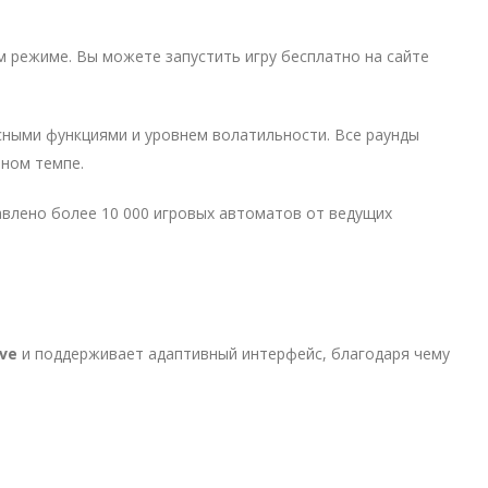
 режиме. Вы можете запустить игру бесплатно на сайте
сными функциями и уровнем волатильности. Все раунды
бном темпе.
влено более 10 000 игровых автоматов от ведущих
ive
и поддерживает адаптивный интерфейс, благодаря чему