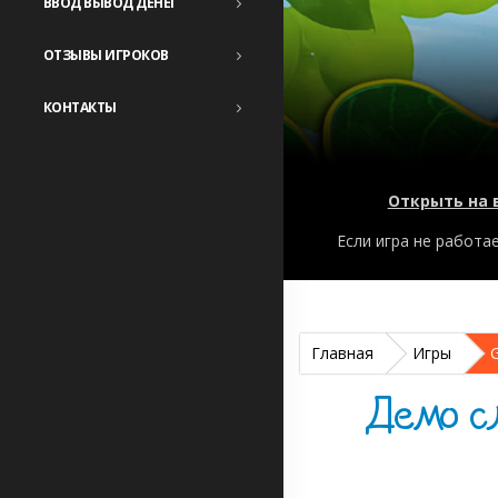
ВВОД ВЫВОД ДЕНЕГ
ОТЗЫВЫ ИГРОКОВ
КОНТАКТЫ
Открыть на 
Если игра не работа
Главная
Игры
Демо с