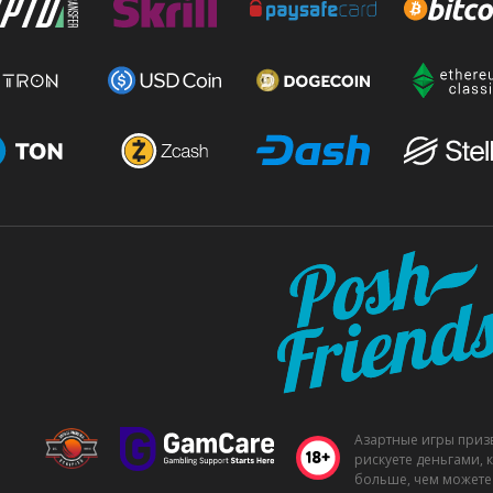
Азартные игры призв
рискуете деньгами, к
больше, чем можете 