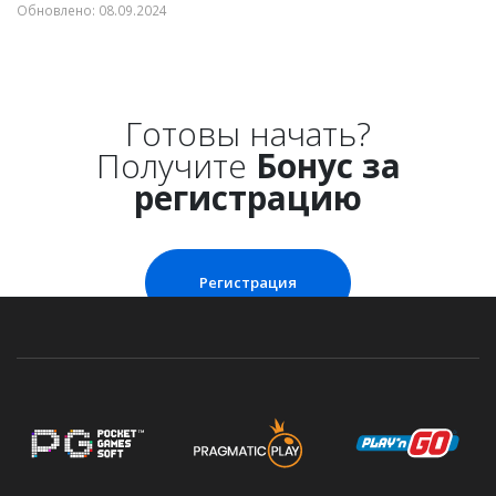
Обновлено:
08.09.2024
Готовы начать?
Получите
Бонус за
регистрацию
Регистрация