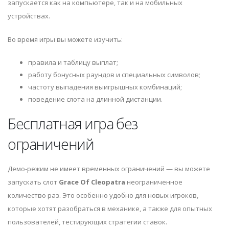
запускается как на компьютере, так и на мобильных
устройствах.
Во время игры вы можете изучить:
правила и таблицу выплат;
работу бонусных раундов и специальных символов;
частоту выпадения выигрышных комбинаций;
поведение слота на длинной дистанции.
Бесплатная игра без
ограничений
Демо-режим не имеет временных ограничений — вы можете
запускать слот
Grace Of Cleopatra
неограниченное
количество раз. Это особенно удобно для новых игроков,
которые хотят разобраться в механике, а также для опытных
пользователей, тестирующих стратегии ставок.