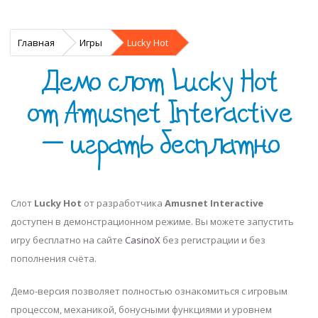
Главная
Игры
Lucky Hot
Демо слот Lucky Hot
от Amusnet Interactive
— играть бесплатно
Слот
Lucky Hot
от разработчика
Amusnet Interactive
доступен в демонстрационном режиме. Вы можете запустить
игру бесплатно на сайте
CasinoX
без регистрации и без
пополнения счёта.
Демо-версия позволяет полностью ознакомиться с игровым
процессом, механикой, бонусными функциями и уровнем