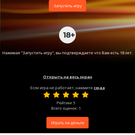
Запустить игру
Нажимая "Запустить игру", вы подтверждаете что Вам есть 18 лет.
Открыть на весь экран
Если игра не работает, нажмите
сюда
Рейтинг
5
Всего оценок:
1
Играть на деньги