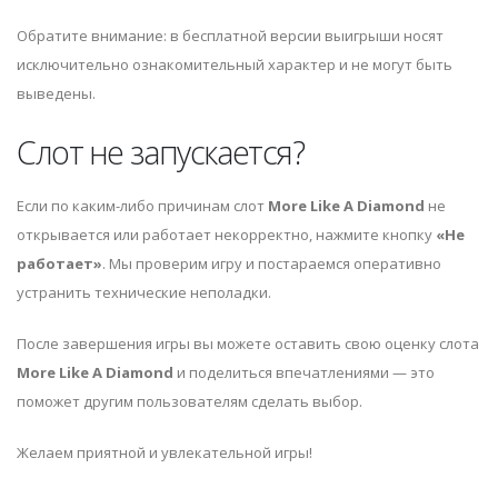
Обратите внимание: в бесплатной версии выигрыши носят
исключительно ознакомительный характер и не могут быть
выведены.
Слот не запускается?
Если по каким-либо причинам слот
More Like A Diamond
не
открывается или работает некорректно, нажмите кнопку
«Не
работает»
. Мы проверим игру и постараемся оперативно
устранить технические неполадки.
После завершения игры вы можете оставить свою оценку слота
More Like A Diamond
и поделиться впечатлениями — это
поможет другим пользователям сделать выбор.
Желаем приятной и увлекательной игры!