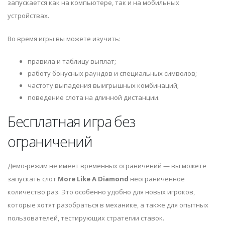
запускается как на компьютере, так и на мобильных
устройствах.
Во время игры вы можете изучить:
правила и таблицу выплат;
работу бонусных раундов и специальных символов;
частоту выпадения выигрышных комбинаций;
поведение слота на длинной дистанции.
Бесплатная игра без
ограничений
Демо-режим не имеет временных ограничений — вы можете
запускать слот
More Like A Diamond
неограниченное
количество раз. Это особенно удобно для новых игроков,
которые хотят разобраться в механике, а также для опытных
пользователей, тестирующих стратегии ставок.