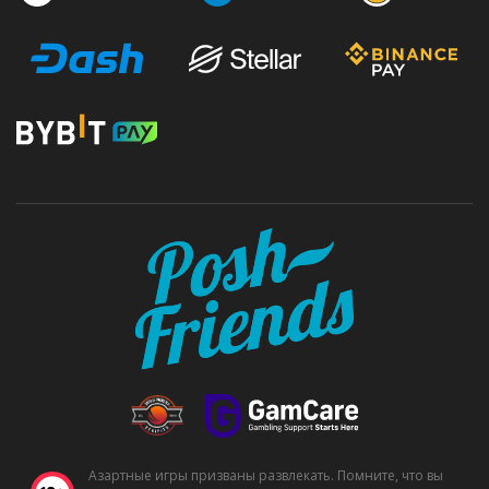
Азартные игры призваны развлекать. Помните, что вы