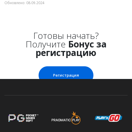
Обновлено:
08.09.2024
Готовы начать?
Получите
Бонус за
регистрацию
Регистрация