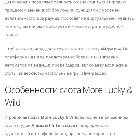
Демо-версия позволяет полностью ознакомиться с игровым
процессом, механикой, бонусными функциями и уровнем
волатильности. Все раунды проходят на виртуальные кредиты,
поэтому вы ничем не рискуете и можете играть в удобном
темпе.
Чтобы начать игру, достаточно нажать кнопку
«Играть»
. На
платформе
CasinoX
представлено более 10 000 игровых
автоматов от ведущих провайдеров, включая классические
слоты, видеослоты, настольные игры и live-раздел.
Особенности слота More Lucky &
Wild
Игровой автомат
More Lucky & Wild
выполнен в фирменном
стиле студии
Amusnet Interactive
и поддерживает
адаптивный интерфейс, благодаря чему он корректно