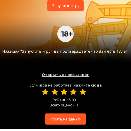
Запустить игру
Нажимая "Запустить игру", вы подтверждаете что Вам есть 18 лет.
Открыть на весь экран
Если игра не работает, нажмите
сюда
Рейтинг
5.00
Всего оценок:
1
Играть на деньги