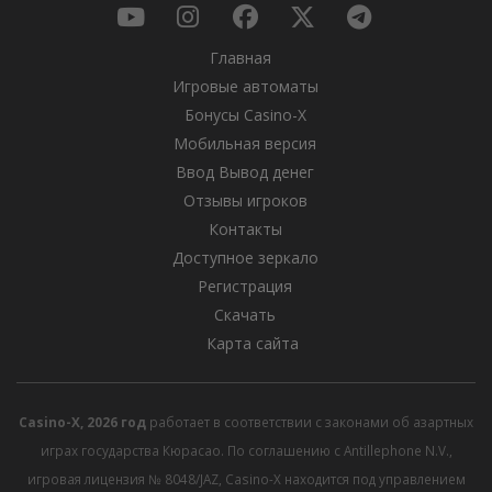
Главная
Игровые автоматы
Бонусы Casino-X
Мобильная версия
Ввод Вывод денег
Отзывы игроков
Контакты
Доступное зеркало
Регистрация
Скачать
Карта сайта
Casino-X, 2026 год
работает в соответствии с законами об азартных
играх государства Кюрасао. По соглашению с Antillephone N.V.,
игровая лицензия № 8048/JAZ, Casino-X находится под управлением