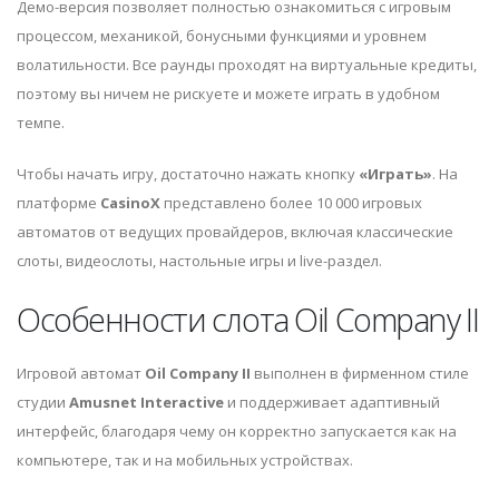
Демо-версия позволяет полностью ознакомиться с игровым
процессом, механикой, бонусными функциями и уровнем
волатильности. Все раунды проходят на виртуальные кредиты,
поэтому вы ничем не рискуете и можете играть в удобном
темпе.
Чтобы начать игру, достаточно нажать кнопку
«Играть»
. На
платформе
CasinoX
представлено более 10 000 игровых
автоматов от ведущих провайдеров, включая классические
слоты, видеослоты, настольные игры и live-раздел.
Особенности слота Oil Company II
Игровой автомат
Oil Company II
выполнен в фирменном стиле
студии
Amusnet Interactive
и поддерживает адаптивный
интерфейс, благодаря чему он корректно запускается как на
компьютере, так и на мобильных устройствах.