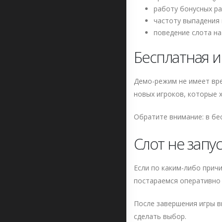
работу бонусных ра
частоту выпадения
поведение слота на
Бесплатная и
Демо-режим не имеет вр
новых игроков, которые 
Обратите внимание: в бе
Слот не запус
Если по каким-либо прич
постараемся оперативно 
После завершения игры 
сделать выбор.