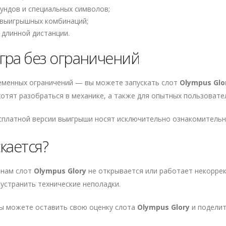
ундов и специальных символов;
 выигрышных комбинаций;
 длинной дистанции.
гра без ограничений
еменных ограничений — вы можете запускать слот
Olympus Glo
хотят разобраться в механике, а также для опытных пользовате
сплатной версии выигрыши носят исключительно ознакомительны
кается?
инам слот
Olympus Glory
не открывается или работает некорре
устранить технические неполадки.
вы можете оставить свою оценку слота
Olympus Glory
и поделит