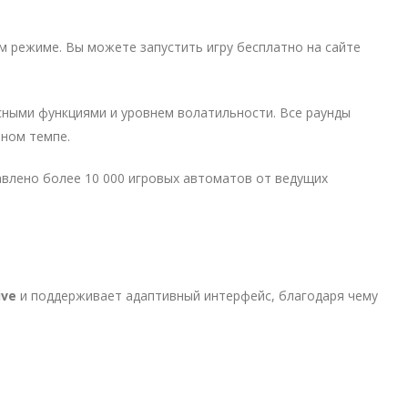
 режиме. Вы можете запустить игру бесплатно на сайте
сными функциями и уровнем волатильности. Все раунды
бном темпе.
влено более 10 000 игровых автоматов от ведущих
ive
и поддерживает адаптивный интерфейс, благодаря чему