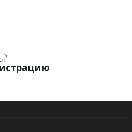
ь?
гистрацию