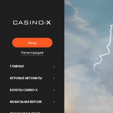
Вход
Регистрация
ГЛАВНАЯ
ИГРОВЫЕ АВТОМАТЫ
БОНУСЫ CASINO-X
МОБИЛЬНАЯ ВЕРСИЯ