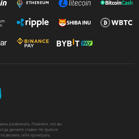
аны развлекать. Помните, что вы
огда делаете ставки. Не тратьте
позволить себе проиграть.