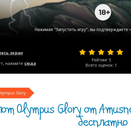
Нажимая "Запустить игру", вы подтверждаете ч
весь экран
Рейтинг
5
ет, нажмите
сюда
Всего оценок:
1
Olympus Glory
от Olympus Glory от Amusne
бесплатно