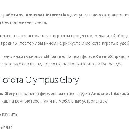
азработчика
Amusnet Interactive
доступен в демонстрационном
 без пополнения счёта.
олностью ознакомиться с игровым процессом, механикой, бону
 кредиты, поэтому вы ничем не рискуете и можете играть в удо
аточно нажать кнопку
«Играть»
. На платформе
CasinoX
предста
ссические слоты, видеослоты, настольные игры и live-раздел.
слота Olympus Glory
s Glory
выполнен в фирменном стиле студии
Amusnet Interact
 как на компьютере, так и на мобильных устройствах.
 изучить:
выплат;