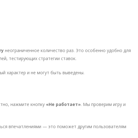
ry
неограниченное количество раз. Это особенно удобно для
лей, тестирующих стратегии ставок.
й характер и не могут быть выведены.
ктно, нажмите кнопку
«Не работает»
. Мы проверим игру и
ься впечатлениями — это поможет другим пользователям