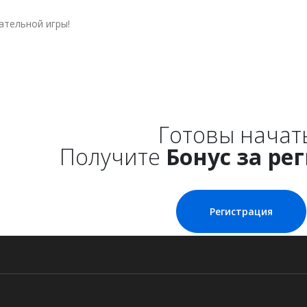
ательной игры!
Готовы начат
Получите
Бонус за ре
Регистрация