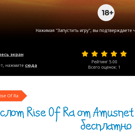
Нажимая "Запустить игру", вы подтверждаете ч
весь экран
Рейтинг
5.00
ет, нажмите
сюда
Всего оценок:
1
ise Of Ra
слот Rise Of Ra от Amusnet
бесплатно