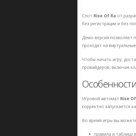
Слот
Rise Of Ra
от разр
без регистрации и без по
Демо-версия позволяет п
проходят на виртуальные
Чтобы начать игру, дост
провайдеров, включая кла
Особенности 
Игровой автомат
Rise Of
корректно запускается ка
Во время игры вы можете
правила и таблицу 