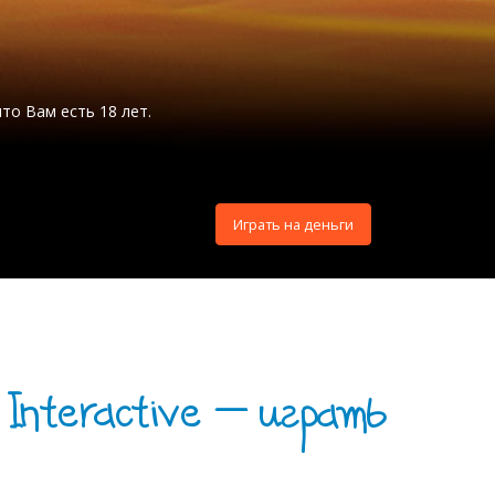
то Вам есть 18 лет.
Играть на деньги
 Interactive — играть