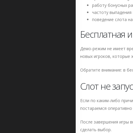
работу бонусных ра
частоту выпадения
поведение слота на
Бесплатная и
Демо-режим не имеет вр
новых игроков, которые 
Обратите внимание: в бе
Слот не запус
Если по каким-либо прич
постараемся оперативно 
После завершения игры 
сделать выбор.