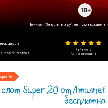
Нажимая "Запустить игру", вы подтверждаете ч
весь экран
Рейтинг
5
ет, нажмите
сюда
Всего оценок:
1
Super 20
слот Super 20 от Amusnet 
бесплатно