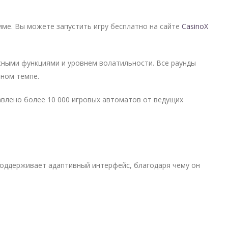
ме. Вы можете запустить игру бесплатно на сайте
CasinoX
сными функциями и уровнем волатильности. Все раунды
бном темпе.
влено более 10 000 игровых автоматов от ведущих
оддерживает адаптивный интерфейс, благодаря чему он