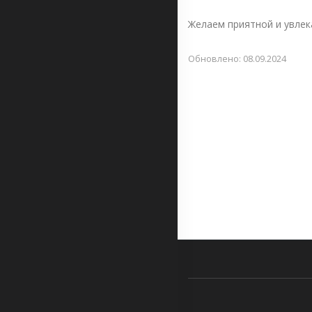
Желаем приятной и увлек
Обновлено:
08.09.2024