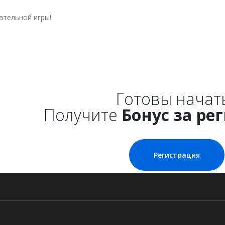
ательной игры!
Готовы начат
Получите
Бонус за ре
Регистрация