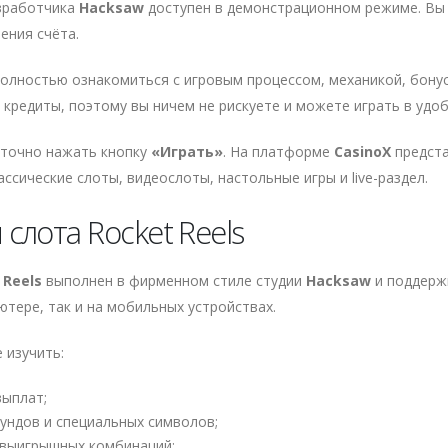
зработчика
Hacksaw
доступен в демонстрационном режиме. Вы 
ения счёта.
олностью ознакомиться с игровым процессом, механикой, бону
 кредиты, поэтому вы ничем не рискуете и можете играть в удо
аточно нажать кнопку
«Играть»
. На платформе
CasinoX
предста
ссические слоты, видеослоты, настольные игры и live-раздел.
слота Rocket Reels
 Reels
выполнен в фирменном стиле студии
Hacksaw
и поддерж
ютере, так и на мобильных устройствах.
 изучить:
выплат;
ундов и специальных символов;
 выигрышных комбинаций;