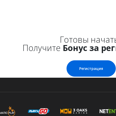
Готовы начат
Получите
Бонус за ре
Регистрация