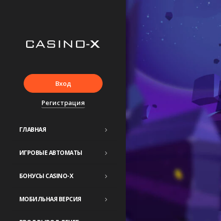
Вход
Регистрация
ГЛАВНАЯ
ИГРОВЫЕ АВТОМАТЫ
БОНУСЫ CASINO-X
МОБИЛЬНАЯ ВЕРСИЯ