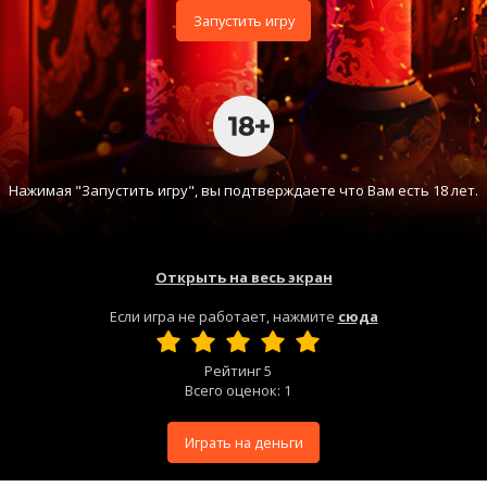
Запустить игру
Нажимая "Запустить игру", вы подтверждаете что Вам есть 18 лет.
Открыть на весь экран
Если игра не работает, нажмите
сюда
Рейтинг
5
Всего оценок:
1
Играть на деньги