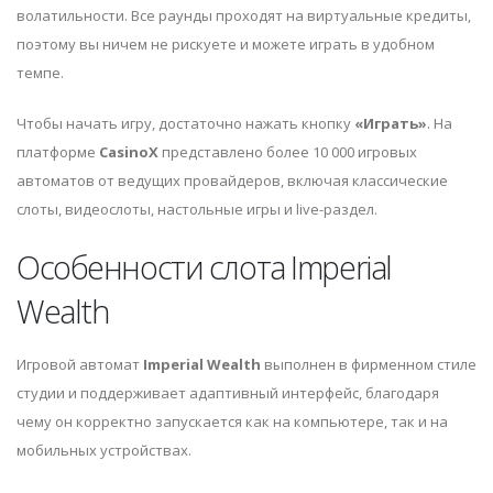
волатильности. Все раунды проходят на виртуальные кредиты,
поэтому вы ничем не рискуете и можете играть в удобном
темпе.
Чтобы начать игру, достаточно нажать кнопку
«Играть»
. На
платформе
CasinoX
представлено более 10 000 игровых
автоматов от ведущих провайдеров, включая классические
слоты, видеослоты, настольные игры и live-раздел.
Особенности слота Imperial
Wealth
Игровой автомат
Imperial Wealth
выполнен в фирменном стиле
студии
и поддерживает адаптивный интерфейс, благодаря
чему он корректно запускается как на компьютере, так и на
мобильных устройствах.