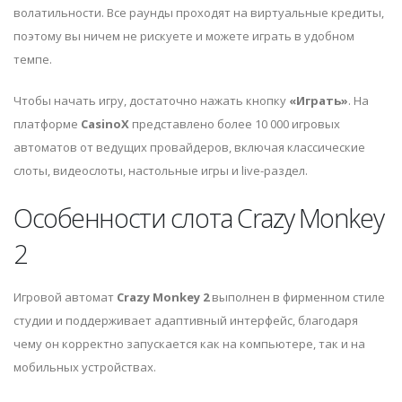
волатильности. Все раунды проходят на виртуальные кредиты,
поэтому вы ничем не рискуете и можете играть в удобном
темпе.
Чтобы начать игру, достаточно нажать кнопку
«Играть»
. На
платформе
CasinoX
представлено более 10 000 игровых
автоматов от ведущих провайдеров, включая классические
слоты, видеослоты, настольные игры и live-раздел.
Особенности слота Crazy Monkey
2
Игровой автомат
Crazy Monkey 2
выполнен в фирменном стиле
студии
и поддерживает адаптивный интерфейс, благодаря
чему он корректно запускается как на компьютере, так и на
мобильных устройствах.