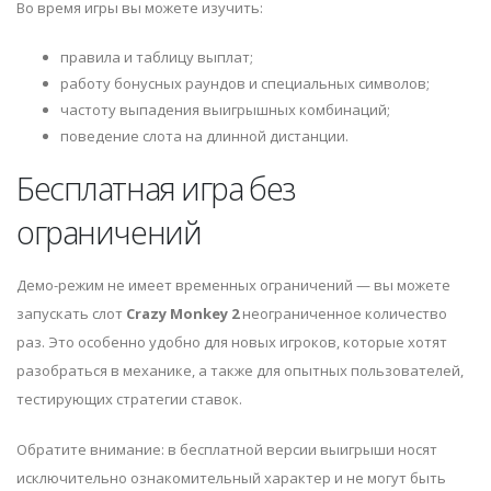
Во время игры вы можете изучить:
правила и таблицу выплат;
работу бонусных раундов и специальных символов;
частоту выпадения выигрышных комбинаций;
поведение слота на длинной дистанции.
Бесплатная игра без
ограничений
Демо-режим не имеет временных ограничений — вы можете
запускать слот
Crazy Monkey 2
неограниченное количество
раз. Это особенно удобно для новых игроков, которые хотят
разобраться в механике, а также для опытных пользователей,
тестирующих стратегии ставок.
Обратите внимание: в бесплатной версии выигрыши носят
исключительно ознакомительный характер и не могут быть