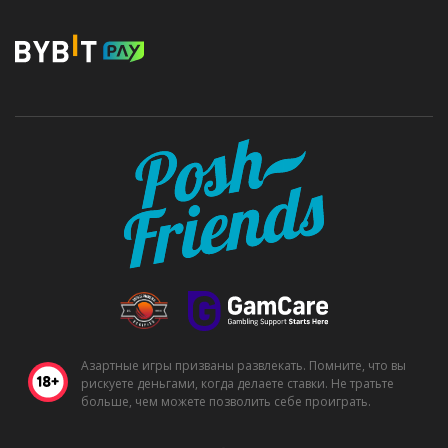
Азартные игры призваны развлекать. Помните, что вы
рискуете деньгами, когда делаете ставки. Не тратьте
больше, чем можете позволить себе проиграть.