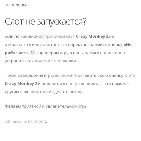
выведены.
Слот не запускается?
Если по каким-либо причинам слот
Crazy Monkey 2
не
открывается или работает некорректно, нажмите кнопку
«Не
работает»
. Мы проверим игру и постараемся оперативно
устранить технические неполадки.
После завершения игры вы можете оставить свою оценку слота
Crazy Monkey 2
и поделиться впечатлениями — это поможет
другим пользователям сделать выбор.
Желаем приятной и увлекательной игры!
Обновлено:
08.09.2024