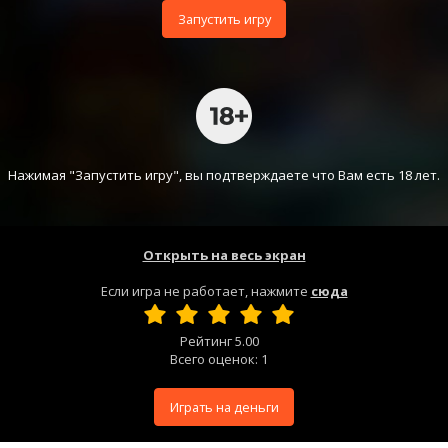
Запустить игру
Нажимая "Запустить игру", вы подтверждаете что Вам есть 18 лет.
Открыть на весь экран
Если игра не работает, нажмите
сюда
Рейтинг
5.00
Всего оценок:
1
Играть на деньги