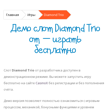
Главная
Игры
Diamond Trio
Демо слот Diamond Trio
от — играть
бесплатно
Слот
Diamond Trio
от разработчика
доступен в
демонстрационном режиме. Вы можете запустить игру
бесплатно на сайте
CasinoX
без регистрации и без пополнения
счёта.
Демо-версия позволяет полностью ознакомиться с игровым
процессом, механикой, бонусными функциями и уровнем