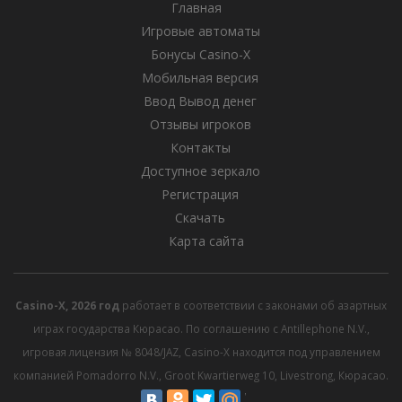
Главная
Игровые автоматы
Бонусы Casino-X
Мобильная версия
Ввод Вывод денег
Отзывы игроков
Контакты
Доступное зеркало
Регистрация
Скачать
Карта сайта
Casino-X, 2026 год
работает в соответствии с законами об азартных
играх государства Кюрасао. По соглашению с Antillephone N.V.,
игровая лицензия № 8048/JAZ, Casino-X находится под управлением
компанией Pomadorro N.V., Groot Kwartierweg 10, Livestrong, Кюрасао.