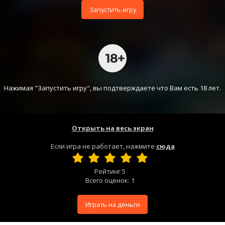
Запустить игру
Нажимая "Запустить игру", вы подтверждаете что Вам есть 18 лет.
Открыть на весь экран
Если игра не работает, нажмите
сюда
Рейтинг
5
Всего оценок:
1
Играть на деньги