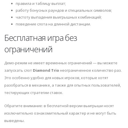
правила и таблицу выплат;
работу бонусных раундов и специальных символов;
частоту выпадения выигрышных комбинаций;
поведение слота на длинной дистанции.
Бесплатная игра без
ограничений
Демо-режим не имеет временных ограничений — вы можете
запускать слот
Diamond Trio
неограниченное количество раз.
Это особенно удобно для новых игроков, которые хотят
разобраться в механике, а также для опытных пользователей,
тестирующих стратегии ставок.
Обратите внимание: в бесплатной версии выигрыши носят
исключительно ознакомительный характер и не могут быть
выведены.