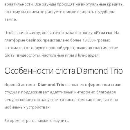
волатильности. Все раунды проходят на виртуальные кредиты,
поэтому вы ничем не рискуете и можете играть в удобном
темпе.
Чтобы начать игру, достаточно нажать кнопку
«Играть»
. На
платформе
CasinoX
представлено более 10 000 игровых
автоматов от ведущих провайдеров, включая классические
слоты, видеослоты, настольные игры и live-раздел.
Особенности слота Diamond Trio
Игровой автомат
Diamond Trio
выполнен в фирменном стиле
студии
и поддерживает адаптивный интерфейс, благодаря
чему он корректно запускается как на компьютере, так и на
мобильных устройствах.
Во время игры вы можете изучить: