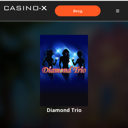
Вход
Diamond Trio