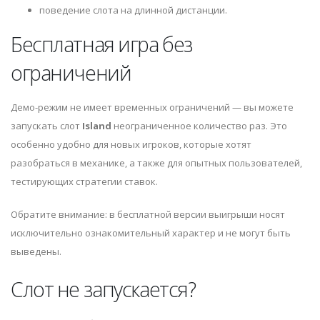
поведение слота на длинной дистанции.
Бесплатная игра без
ограничений
Демо-режим не имеет временных ограничений — вы можете
запускать слот
Island
неограниченное количество раз. Это
особенно удобно для новых игроков, которые хотят
разобраться в механике, а также для опытных пользователей,
тестирующих стратегии ставок.
Обратите внимание: в бесплатной версии выигрыши носят
исключительно ознакомительный характер и не могут быть
выведены.
Слот не запускается?