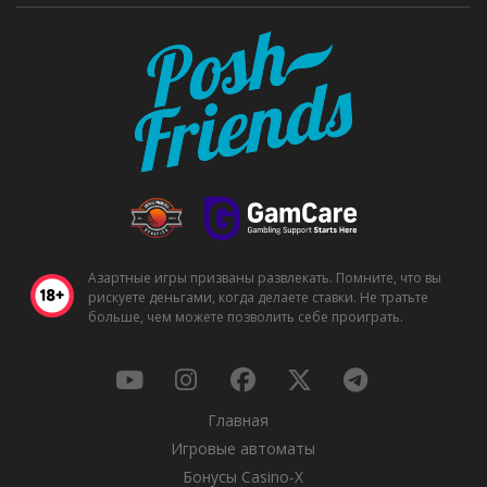
Азартные игры призваны развлекать. Помните, что вы
рискуете деньгами, когда делаете ставки. Не тратьте
больше, чем можете позволить себе проиграть.
Главная
Игровые автоматы
Бонусы Casino-X