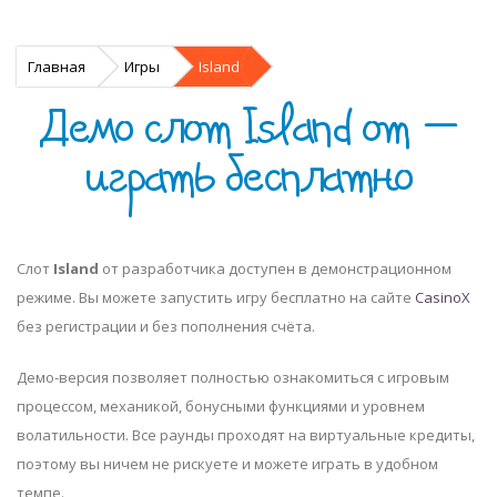
Главная
Игры
Island
Демо слот Island от —
играть бесплатно
Слот
Island
от разработчика
доступен в демонстрационном
режиме. Вы можете запустить игру бесплатно на сайте
CasinoX
без регистрации и без пополнения счёта.
Демо-версия позволяет полностью ознакомиться с игровым
процессом, механикой, бонусными функциями и уровнем
волатильности. Все раунды проходят на виртуальные кредиты,
поэтому вы ничем не рискуете и можете играть в удобном
темпе.