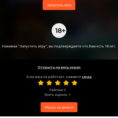
Запустить игру
Нажимая "Запустить игру", вы подтверждаете что Вам есть 18 лет.
Открыть на весь экран
Если игра не работает, нажмите
сюда
Рейтинг
5
Всего оценок:
1
Играть на деньги