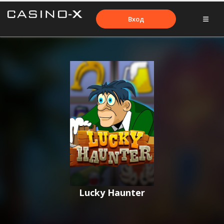
Вход
Lucky Haunter