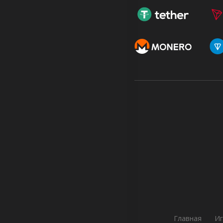
Главная
Иг