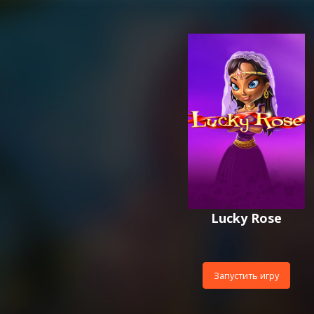
Lucky Rose
Запустить игру