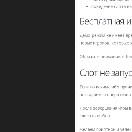
поведение слота на
Бесплатная и
Демо-режим не имеет вр
новых игроков, которые 
Обратите внимание: в бе
Слот не запус
Если по каким-либо прич
постараемся оперативно 
После завершения игры 
сделать выбор.
Желаем приятной и увлек