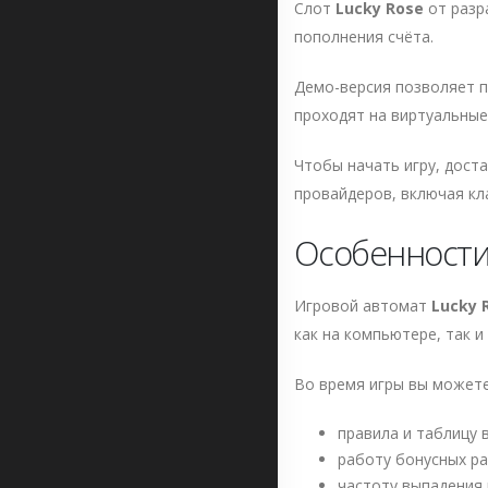
Слот
Lucky Rose
от разр
пополнения счёта.
Демо-версия позволяет п
проходят на виртуальные
Чтобы начать игру, дост
провайдеров, включая кла
Особенности 
Игровой автомат
Lucky 
как на компьютере, так и
Во время игры вы можете
правила и таблицу 
работу бонусных ра
частоту выпадения