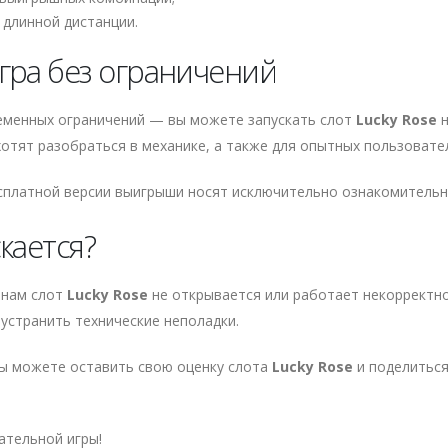
 длинной дистанции.
гра без ограничений
еменных ограничений — вы можете запускать слот
Lucky Rose
н
хотят разобраться в механике, а также для опытных пользовате
сплатной версии выигрыши носят исключительно ознакомительны
кается?
инам слот
Lucky Rose
не открывается или работает некорректн
устранить технические неполадки.
вы можете оставить свою оценку слота
Lucky Rose
и поделиться
ательной игры!