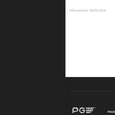
Обновлено:
08.09.2024