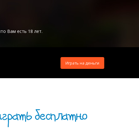
то Вам есть 18 лет.
Играть на деньги
играть бесплатно