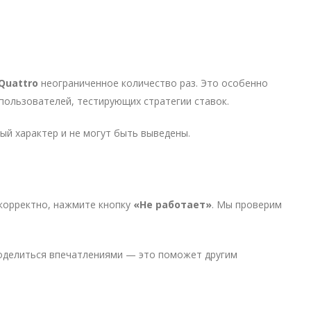
 Quattro
неограниченное количество раз. Это особенно
 пользователей, тестирующих стратегии ставок.
й характер и не могут быть выведены.
корректно, нажмите кнопку
«Не работает»
. Мы проверим
оделиться впечатлениями — это поможет другим