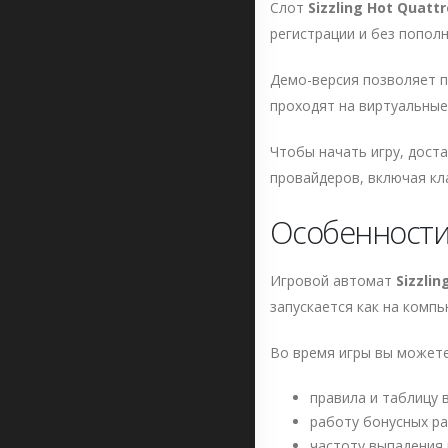
Слот
Sizzling Hot Quattr
регистрации и без пополн
Демо-версия позволяет п
проходят на виртуальные
Чтобы начать игру, дост
провайдеров, включая кла
Особенности с
Игровой автомат
Sizzlin
запускается как на компь
Во время игры вы можете
правила и таблицу 
работу бонусных ра
частоту выпадения