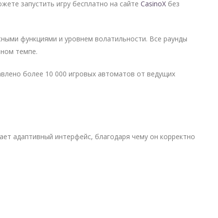
жете запустить игру бесплатно на сайте
CasinoX
без
сными функциями и уровнем волатильности. Все раунды
бном темпе.
влено более 10 000 игровых автоматов от ведущих
ает адаптивный интерфейс, благодаря чему он корректно