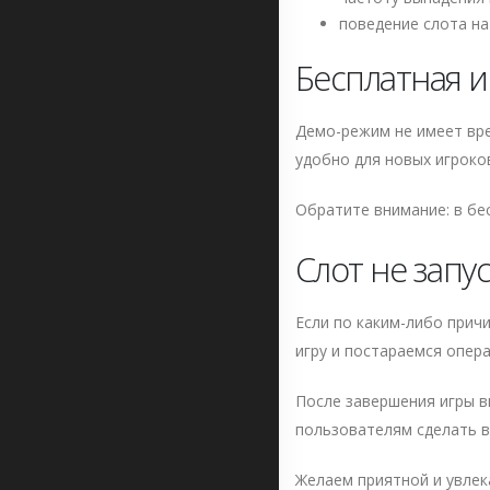
поведение слота на
Бесплатная и
Демо-режим не имеет вр
удобно для новых игроко
Обратите внимание: в бе
Слот не запус
Если по каким-либо прич
игру и постараемся опер
После завершения игры 
пользователям сделать 
Желаем приятной и увлек