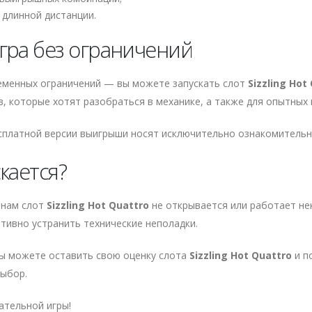
 длинной дистанции.
гра без ограничений
еменных ограничений — вы можете запускать слот
Sizzling Hot
в, которые хотят разобраться в механике, а также для опытных
сплатной версии выигрыши носят исключительно ознакомительны
кается?
инам слот
Sizzling Hot Quattro
не открывается или работает не
ативно устранить технические неполадки.
вы можете оставить свою оценку слота
Sizzling Hot Quattro
и п
выбор.
ательной игры!