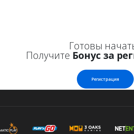
Готовы начат
Получите
Бонус за ре
Регистрация