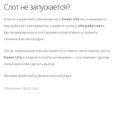
Слот не запускается?
Если по каким-либо причинам слот
Sweet Life
не открывается
или работает некорректно, нажмите кнопку
«Не работает»
.
Мы проверим игру и постараемся оперативно устранить
технические неполадки.
После завершения игры вы можете оставить свою оценку слота
Sweet Life
и поделиться впечатлениями — это поможет другим
пользователям сделать выбор.
Желаем приятной и увлекательной игры!
Обновлено:
08.09.2024