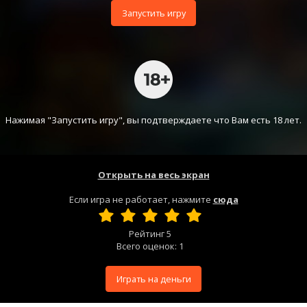
Запустить игру
Нажимая "Запустить игру", вы подтверждаете что Вам есть 18 лет.
Открыть на весь экран
Если игра не работает, нажмите
сюда
Рейтинг
5
Всего оценок:
1
Играть на деньги