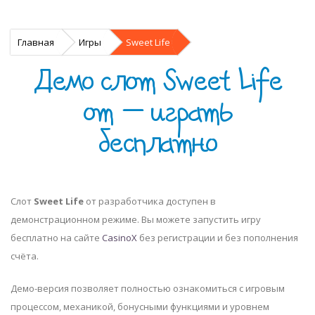
Главная
Игры
Sweet Life
Демо слот Sweet Life
от — играть
бесплатно
Слот
Sweet Life
от разработчика
доступен в
демонстрационном режиме. Вы можете запустить игру
бесплатно на сайте
CasinoX
без регистрации и без пополнения
счёта.
Демо-версия позволяет полностью ознакомиться с игровым
процессом, механикой, бонусными функциями и уровнем