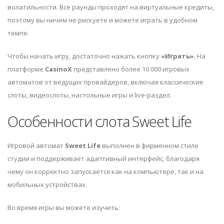
волатильности. Все раунды проходят на виртуальные кредиты,
поэтому вы ничем не рискуете и можете играть в удобном
темпе.
Чтобы начать игру, достаточно нажать кнопку
«Играть»
. На
платформе
CasinoX
представлено более 10 000 игровых
автоматов от ведущих провайдеров, включая классические
слоты, видеослоты, настольные игры и live-раздел.
Особенности слота Sweet Life
Игровой автомат
Sweet Life
выполнен в фирменном стиле
студии
и поддерживает адаптивный интерфейс, благодаря
чему он корректно запускается как на компьютере, так и на
мобильных устройствах.
Во время игры вы можете изучить: