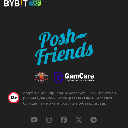
Азартные игры призваны развлекать. Помните, что вы
рискуете деньгами, когда делаете ставки. Не тратьте
больше, чем можете позволить себе проиграть.