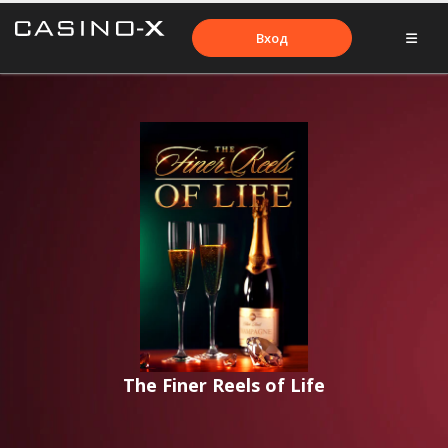
Вход
The Finer Reels of Life