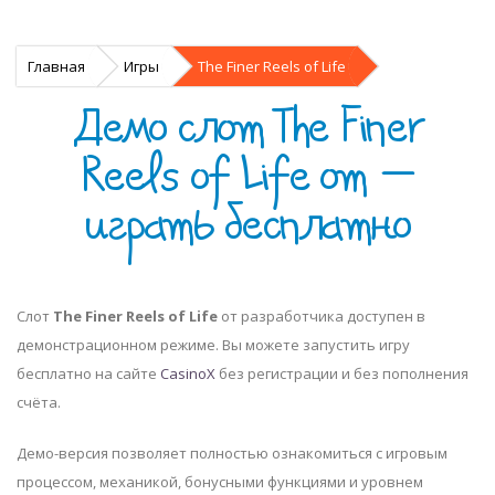
Главная
Игры
The Finer Reels of Life
Демо слот The Finer
Reels of Life от —
играть бесплатно
Слот
The Finer Reels of Life
от разработчика
доступен в
демонстрационном режиме. Вы можете запустить игру
бесплатно на сайте
CasinoX
без регистрации и без пополнения
счёта.
Демо-версия позволяет полностью ознакомиться с игровым
процессом, механикой, бонусными функциями и уровнем