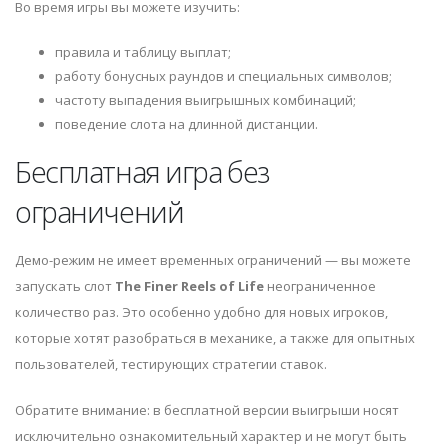
Во время игры вы можете изучить:
правила и таблицу выплат;
работу бонусных раундов и специальных символов;
частоту выпадения выигрышных комбинаций;
поведение слота на длинной дистанции.
Бесплатная игра без
ограничений
Демо-режим не имеет временных ограничений — вы можете
запускать слот
The Finer Reels of Life
неограниченное
количество раз. Это особенно удобно для новых игроков,
которые хотят разобраться в механике, а также для опытных
пользователей, тестирующих стратегии ставок.
Обратите внимание: в бесплатной версии выигрыши носят
исключительно ознакомительный характер и не могут быть