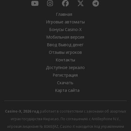
Главная
Игровые автоматы
Бонусы Casino-X
Мобильная версия
Ввод Вывод денег
Отзывы игроков
Контакты
Доступное зеркало
Регистрация
Скачать
Карта сайта
Casino-X, 2026 год
работает в соответствии с законами об азартных
играх государства Кюрасао. По соглашению с Antillephone N.V.,
игровая лицензия № 8048/JAZ, Casino-X находится под управлением