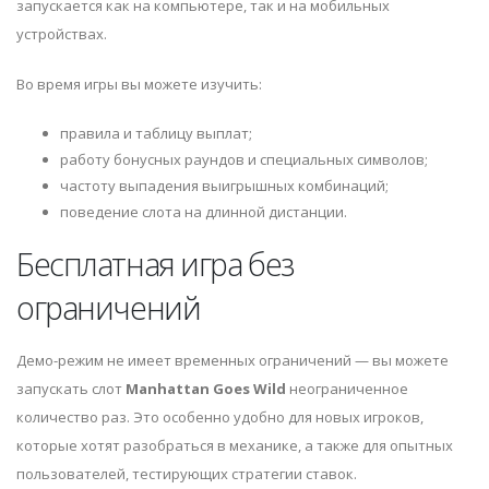
запускается как на компьютере, так и на мобильных
устройствах.
Во время игры вы можете изучить:
правила и таблицу выплат;
работу бонусных раундов и специальных символов;
частоту выпадения выигрышных комбинаций;
поведение слота на длинной дистанции.
Бесплатная игра без
ограничений
Демо-режим не имеет временных ограничений — вы можете
запускать слот
Manhattan Goes Wild
неограниченное
количество раз. Это особенно удобно для новых игроков,
которые хотят разобраться в механике, а также для опытных
пользователей, тестирующих стратегии ставок.