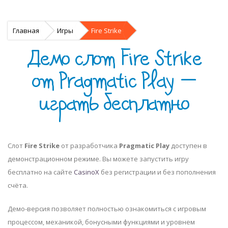
Главная
Игры
Fire Strike
Демо слот Fire Strike
от Pragmatic Play —
играть бесплатно
Слот
Fire Strike
от разработчика
Pragmatic Play
доступен в
демонстрационном режиме. Вы можете запустить игру
бесплатно на сайте
CasinoX
без регистрации и без пополнения
счёта.
Демо-версия позволяет полностью ознакомиться с игровым
процессом, механикой, бонусными функциями и уровнем