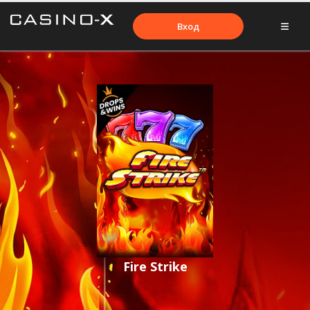
Вход
Fire Strike