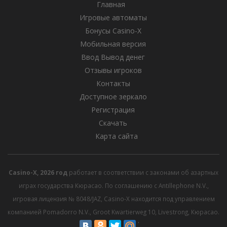
Главная
Игровые автоматы
Бонусы Casino-X
Мобильная версия
Ввод Вывод денег
Отзывы игроков
Контакты
Доступное зеркало
Регистрация
Скачать
Карта сайта
Casino-X, 2026 год
работает в соответствии с законами об азартных
играх государства Кюрасао. По соглашению с Antillephone N.V.,
игровая лицензия № 8048/JAZ, Casino-X находится под управлением
компанией Pomadorro N.V., Groot Kwartierweg 10, Livestrong, Кюрасао.