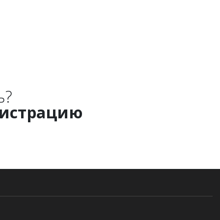
ь?
гистрацию