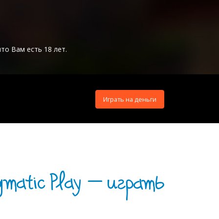
то Вам есть 18 лет.
Играть на деньги
gmatic Play — играть