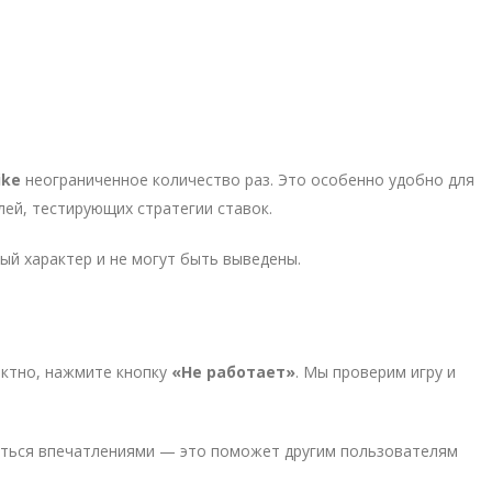
ike
неограниченное количество раз. Это особенно удобно для
лей, тестирующих стратегии ставок.
й характер и не могут быть выведены.
ектно, нажмите кнопку
«Не работает»
. Мы проверим игру и
ться впечатлениями — это поможет другим пользователям