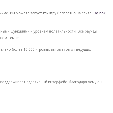
име. Вы можете запустить игру бесплатно на сайте
CasinoX
сными функциями и уровнем волатильности. Все раунды
бном темпе.
влено более 10 000 игровых автоматов от ведущих
 поддерживает адаптивный интерфейс, благодаря чему он