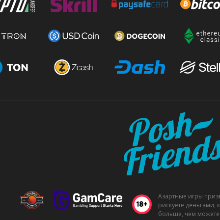
Азартные игры призв
рискуете деньгами, к
больше, чем можете 