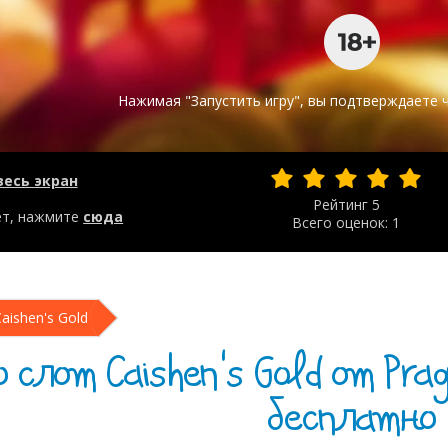
Нажимая "Запустить игру", вы подтверждаете ч
весь экран
Рейтинг
5
ет, нажмите
сюда
Всего оценок:
1
aishen's Gold
 слот Caishen's Gold от Pra
бесплатно