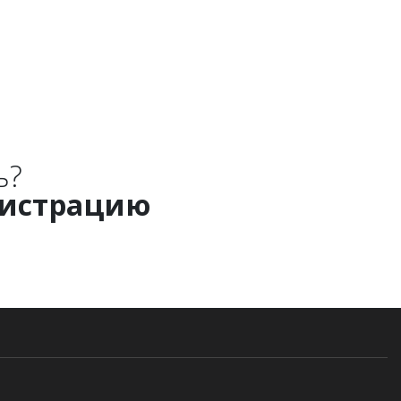
ь?
гистрацию