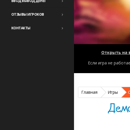
ВВОД ВЫВОД ДЕНЕГ
ОТЗЫВЫ ИГРОКОВ
КОНТАКТЫ
Открыть на 
Если игра не работа
Главная
Игры
C
Демо