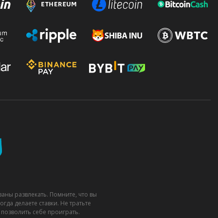
аны развлекать. Помните, что вы
огда делаете ставки. Не тратьте
позволить себе проиграть.