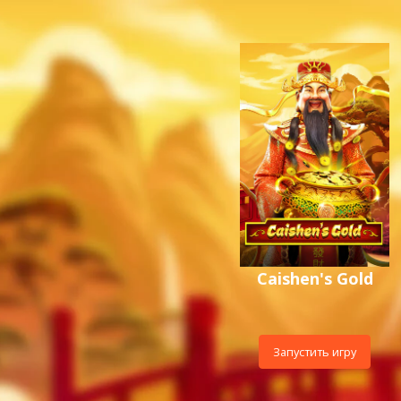
Caishen's Gold
Запустить игру