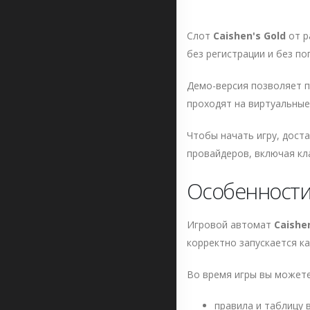
Слот
Caishen's Gold
от р
без регистрации и без по
Демо-версия позволяет п
проходят на виртуальные
Чтобы начать игру, дост
провайдеров, включая кла
Особенности 
Игровой автомат
Caishe
корректно запускается ка
Во время игры вы можете
правила и таблицу 