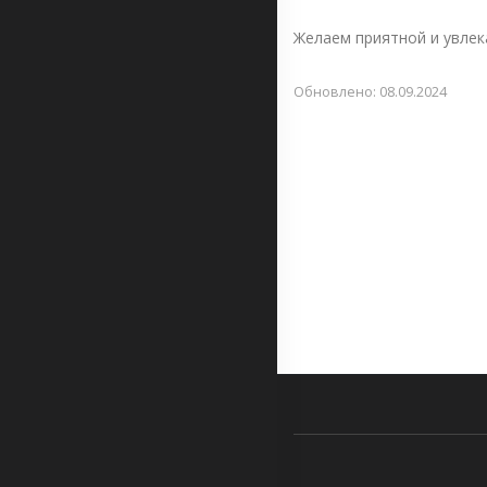
Желаем приятной и увлек
Обновлено:
08.09.2024