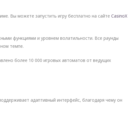
ме. Вы можете запустить игру бесплатно на сайте
CasinoX
сными функциями и уровнем волатильности. Все раунды
бном темпе.
влено более 10 000 игровых автоматов от ведущих
поддерживает адаптивный интерфейс, благодаря чему он