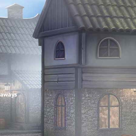
gaways