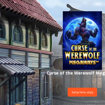
Curse of the Werewolf Me
Запустить игру