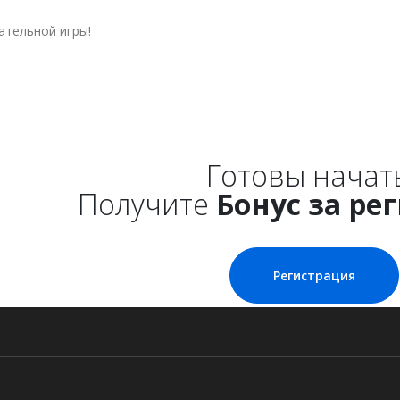
ательной игры!
Готовы начат
Получите
Бонус за ре
Регистрация