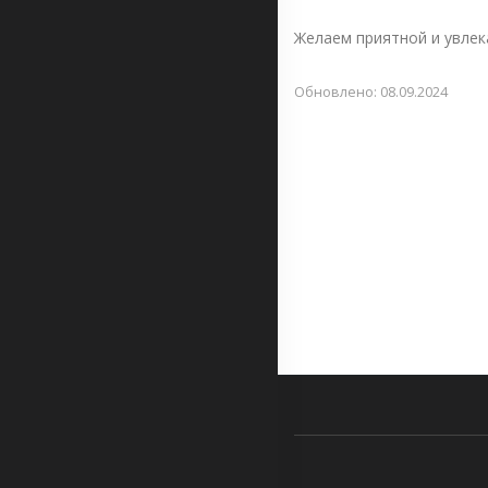
Желаем приятной и увлек
Обновлено:
08.09.2024