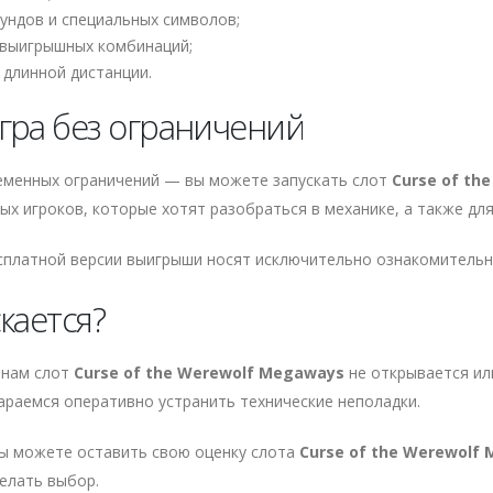
ундов и специальных символов;
 выигрышных комбинаций;
 длинной дистанции.
гра без ограничений
еменных ограничений — вы можете запускать слот
Curse of th
ых игроков, которые хотят разобраться в механике, а также дл
сплатной версии выигрыши носят исключительно ознакомительны
кается?
инам слот
Curse of the Werewolf Megaways
не открывается ил
араемся оперативно устранить технические неполадки.
вы можете оставить свою оценку слота
Curse of the Werewolf
елать выбор.