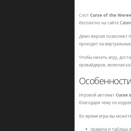
Слот
Curse of the Were
бесплатно на сайте
Casin
Демо-версия позволяет п
проходят на виртуальные
Чтобы начать игру, дост
провайдеров, включая кла
Особенности 
Игровой автомат
Curse 
благодаря чему он коррек
Во время игры вы можете
правила и таблицу 