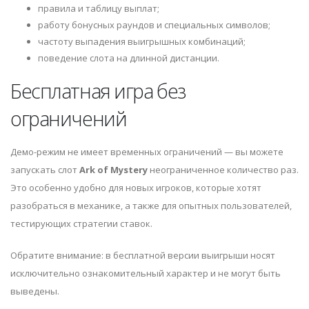
правила и таблицу выплат;
работу бонусных раундов и специальных символов;
частоту выпадения выигрышных комбинаций;
поведение слота на длинной дистанции.
Бесплатная игра без
ограничений
Демо-режим не имеет временных ограничений — вы можете
запускать слот
Ark of Mystery
неограниченное количество раз.
Это особенно удобно для новых игроков, которые хотят
разобраться в механике, а также для опытных пользователей,
тестирующих стратегии ставок.
Обратите внимание: в бесплатной версии выигрыши носят
исключительно ознакомительный характер и не могут быть
выведены.