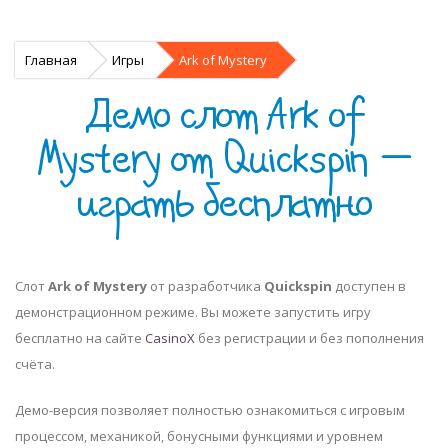
Главная
Игры
Ark of Mystery
Демо слот Ark of
Mystery от Quickspin —
играть бесплатно
Слот
Ark of Mystery
от разработчика
Quickspin
доступен в
демонстрационном режиме. Вы можете запустить игру
бесплатно на сайте
CasinoX
без регистрации и без пополнения
счёта.
Демо-версия позволяет полностью ознакомиться с игровым
процессом, механикой, бонусными функциями и уровнем