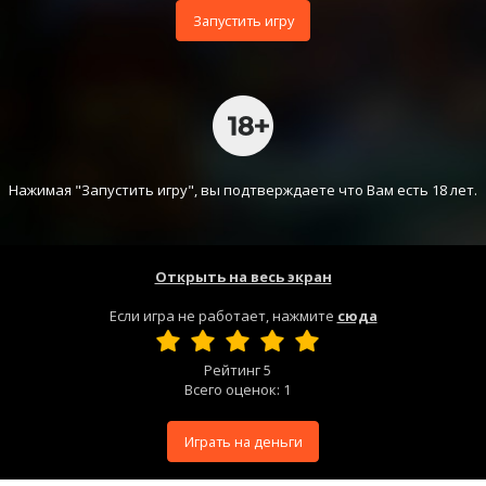
Запустить игру
Нажимая "Запустить игру", вы подтверждаете что Вам есть 18 лет.
Открыть на весь экран
Если игра не работает, нажмите
сюда
Рейтинг
5
Всего оценок:
1
Играть на деньги