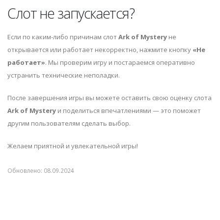
Слот не запускается?
Если по каким-либо причинам слот
Ark of Mystery
не
открывается или работает некорректно, нажмите кнопку
«Не
работает»
. Мы проверим игру и постараемся оперативно
устранить технические неполадки.
После завершения игры вы можете оставить свою оценку слота
Ark of Mystery
и поделиться впечатлениями — это поможет
другим пользователям сделать выбор.
Желаем приятной и увлекательной игры!
Обновлено:
08.09.2024