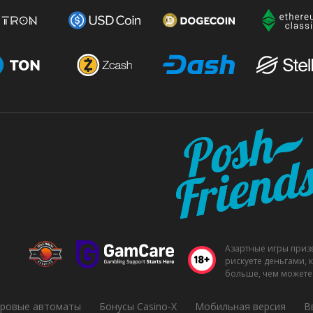
Азартные игры призв
рискуете деньгами, к
больше, чем можете 
ровые автоматы
Бонусы Casino-X
Мобильная версия
В