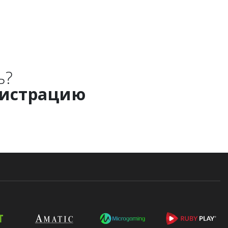
ь?
гистрацию