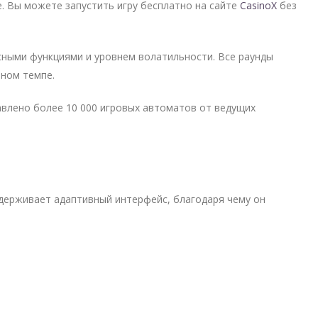
 Вы можете запустить игру бесплатно на сайте
CasinoX
без
сными функциями и уровнем волатильности. Все раунды
бном темпе.
влено более 10 000 игровых автоматов от ведущих
держивает адаптивный интерфейс, благодаря чему он