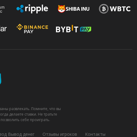
аны развлекать. Помните, что вы
огда делаете ставки. Не тратьте
позволить себе проиграть.
вод Вывод денег
Отзывы игроков
Контакты