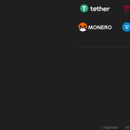
Главная
Иг