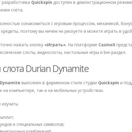
 разработчика
Quickspin
доступен в демонстрационном режиме.
ения счёта.
олностью ознакомиться с игровым процессом, механикой, бону
 кредиты, поэтому вы ничем не рискуете и можете играть в удо
аточно нажать кнопку
«Играть»
. На платформе
CasinoX
предста
ссические слоты, видеослоты, настольные игры и live-раздел.
слота Durian Dynamite
 Dynamite
выполнен в фирменном стиле студии
Quickspin
и под
к на компьютере, так и на мобильных устройствах.
 изучить:
выплат;
ундов и специальных символов;
 выигрышных комбинаций;