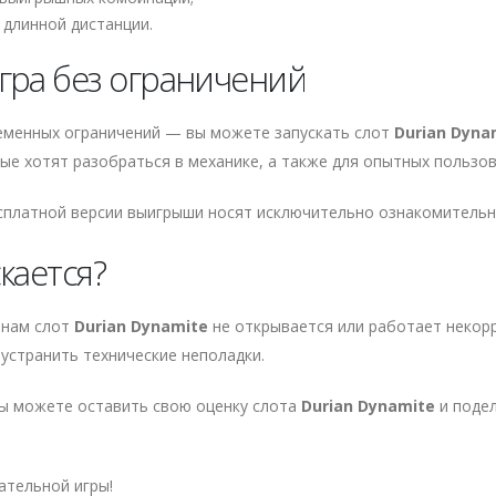
 длинной дистанции.
гра без ограничений
еменных ограничений — вы можете запускать слот
Durian Dyna
рые хотят разобраться в механике, а также для опытных пользо
сплатной версии выигрыши носят исключительно ознакомительны
кается?
инам слот
Durian Dynamite
не открывается или работает некор
устранить технические неполадки.
вы можете оставить свою оценку слота
Durian Dynamite
и поде
ательной игры!