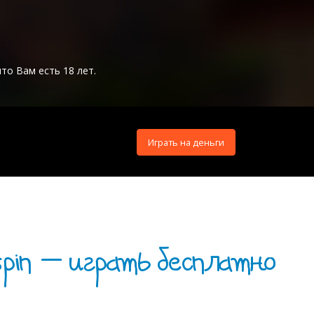
то Вам есть 18 лет.
Играть на деньги
spin — играть бесплатно