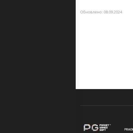
Обновлено:
08.09.2024