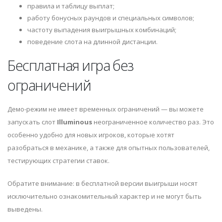
правила и таблицу выплат;
работу бонусных раундов и специальных символов;
частоту выпадения выигрышных комбинаций;
поведение слота на длинной дистанции.
Бесплатная игра без
ограничений
Демо-режим не имеет временных ограничений — вы можете
запускать слот
Illuminous
неограниченное количество раз. Это
особенно удобно для новых игроков, которые хотят
разобраться в механике, а также для опытных пользователей,
тестирующих стратегии ставок.
Обратите внимание: в бесплатной версии выигрыши носят
исключительно ознакомительный характер и не могут быть
выведены.