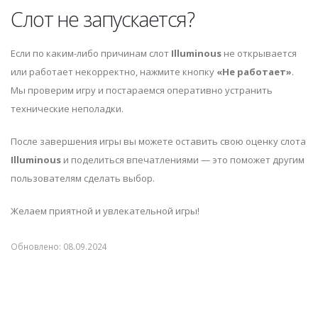
Слот не запускается?
Если по каким-либо причинам слот
Illuminous
не открывается
или работает некорректно, нажмите кнопку
«Не работает»
.
Мы проверим игру и постараемся оперативно устранить
технические неполадки.
После завершения игры вы можете оставить свою оценку слота
Illuminous
и поделиться впечатлениями — это поможет другим
пользователям сделать выбор.
Желаем приятной и увлекательной игры!
Обновлено:
08.09.2024