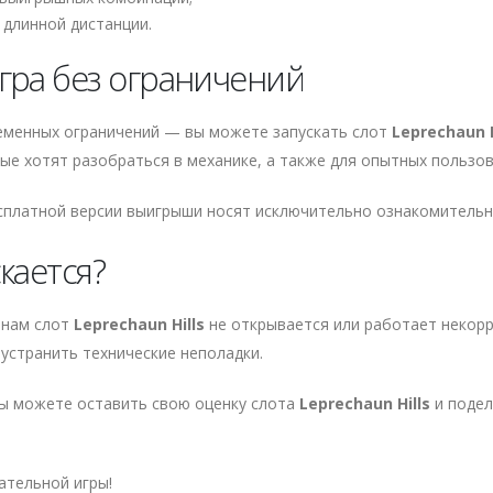
 длинной дистанции.
гра без ограничений
еменных ограничений — вы можете запускать слот
Leprechaun H
рые хотят разобраться в механике, а также для опытных пользо
сплатной версии выигрыши носят исключительно ознакомительны
кается?
инам слот
Leprechaun Hills
не открывается или работает некор
устранить технические неполадки.
вы можете оставить свою оценку слота
Leprechaun Hills
и подел
ательной игры!