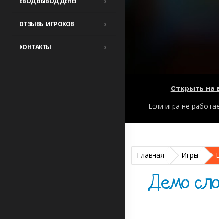
ВВОД ВЫВОД ДЕНЕГ
ОТЗЫВЫ ИГРОКОВ
КОНТАКТЫ
Открыть на 
Если игра не работа
Главная
Игры
L
Демо сло