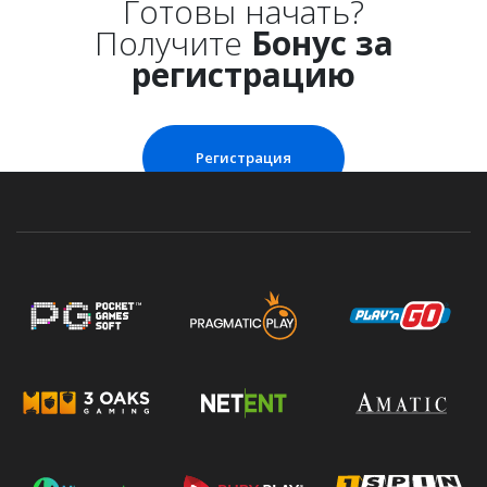
Готовы начать?
Получите
Бонус за
регистрацию
Регистрация