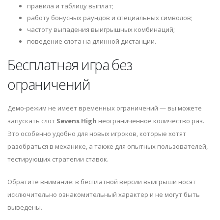
правила и таблицу выплат;
работу бонусных раундов и специальных символов;
частоту выпадения выигрышных комбинаций;
поведение слота на длинной дистанции.
Бесплатная игра без
ограничений
Демо-режим не имеет временных ограничений — вы можете
запускать слот
Sevens High
неограниченное количество раз.
Это особенно удобно для новых игроков, которые хотят
разобраться в механике, а также для опытных пользователей,
тестирующих стратегии ставок.
Обратите внимание: в бесплатной версии выигрыши носят
исключительно ознакомительный характер и не могут быть
выведены.