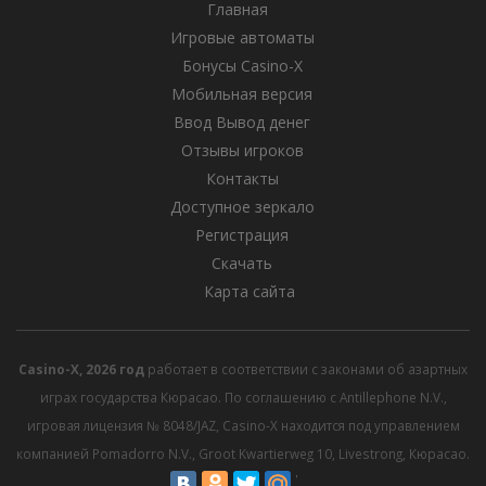
Главная
Игровые автоматы
Бонусы Casino-X
Мобильная версия
Ввод Вывод денег
Отзывы игроков
Контакты
Доступное зеркало
Регистрация
Скачать
Карта сайта
Casino-X, 2026 год
работает в соответствии с законами об азартных
играх государства Кюрасао. По соглашению с Antillephone N.V.,
игровая лицензия № 8048/JAZ, Casino-X находится под управлением
компанией Pomadorro N.V., Groot Kwartierweg 10, Livestrong, Кюрасао.