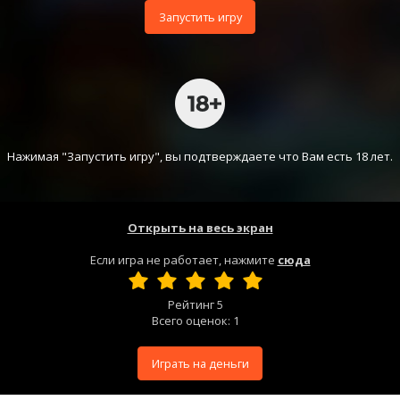
Запустить игру
Нажимая "Запустить игру", вы подтверждаете что Вам есть 18 лет.
Открыть на весь экран
Если игра не работает, нажмите
сюда
Рейтинг
5
Всего оценок:
1
Играть на деньги