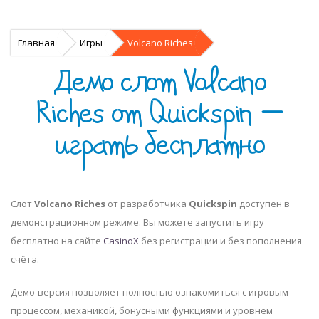
Главная
Игры
Volcano Riches
Демо слот Volcano
Riches от Quickspin —
играть бесплатно
Слот
Volcano Riches
от разработчика
Quickspin
доступен в
демонстрационном режиме. Вы можете запустить игру
бесплатно на сайте
CasinoX
без регистрации и без пополнения
счёта.
Демо-версия позволяет полностью ознакомиться с игровым
процессом, механикой, бонусными функциями и уровнем