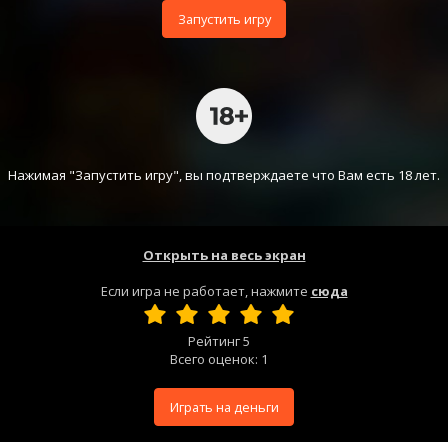
Запустить игру
Нажимая "Запустить игру", вы подтверждаете что Вам есть 18 лет.
Открыть на весь экран
Если игра не работает, нажмите
сюда
Рейтинг
5
Всего оценок:
1
Играть на деньги