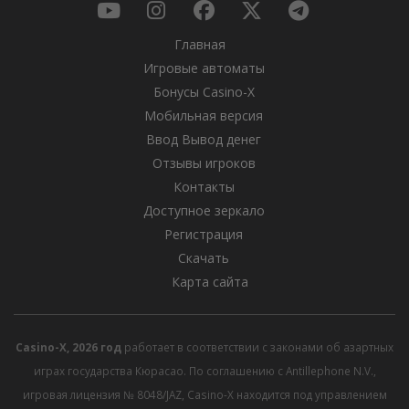
Главная
Игровые автоматы
Бонусы Casino-X
Мобильная версия
Ввод Вывод денег
Отзывы игроков
Контакты
Доступное зеркало
Регистрация
Скачать
Карта сайта
Casino-X, 2026 год
работает в соответствии с законами об азартных
играх государства Кюрасао. По соглашению с Antillephone N.V.,
игровая лицензия № 8048/JAZ, Casino-X находится под управлением