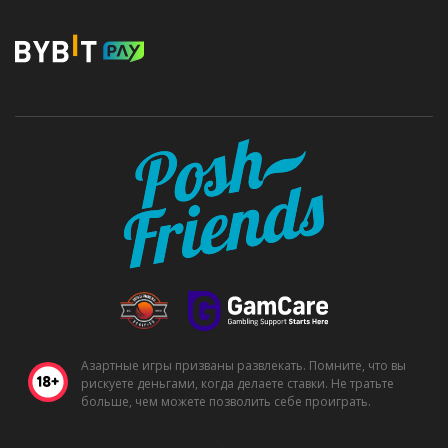
Азартные игры призваны развлекать. Помните, что вы
рискуете деньгами, когда делаете ставки. Не тратьте
больше, чем можете позволить себе проиграть.