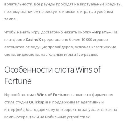
волатильности. Все раунды проходят на виртуальные кредиты,
поэтому вы ничем не рискуете и можете играть в удобном
темпе.
Чтобы начать игру, достаточно нажать кнопку
«Играть»
. На
платформе
CasinoX
представлено более 10 000 игровых
автоматов от ведущих провайдеров, включая классические
слоты, видеослоты, настольные игры и live-раздел.
Особенности слота Wins of
Fortune
Игровой автомат
Wins of Fortune
выполнен в фирменном
стиле студии
Quickspin
и поддерживает адаптивный
интерфейс, благодаря чему он корректно запускается как на
компьютере, так и на мобильных устройствах.