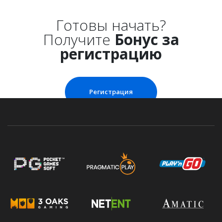
Готовы начать?
Получите
Бонус за
регистрацию
Регистрация