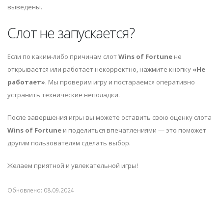
выведены.
Слот не запускается?
Если по каким-либо причинам слот
Wins of Fortune
не
открывается или работает некорректно, нажмите кнопку
«Не
работает»
. Мы проверим игру и постараемся оперативно
устранить технические неполадки.
После завершения игры вы можете оставить свою оценку слота
Wins of Fortune
и поделиться впечатлениями — это поможет
другим пользователям сделать выбор.
Желаем приятной и увлекательной игры!
Обновлено:
08.09.2024