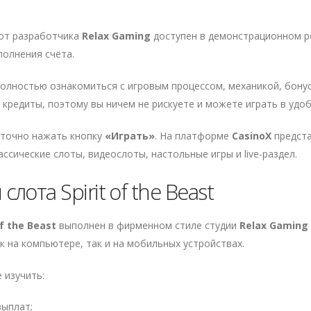
от разработчика
Relax Gaming
доступен в демонстрационном р
полнения счёта.
олностью ознакомиться с игровым процессом, механикой, бону
 кредиты, поэтому вы ничем не рискуете и можете играть в удо
аточно нажать кнопку
«Играть»
. На платформе
CasinoX
предста
ссические слоты, видеослоты, настольные игры и live-раздел.
лота Spirit of the Beast
of the Beast
выполнен в фирменном стиле студии
Relax Gaming
к на компьютере, так и на мобильных устройствах.
 изучить:
выплат;