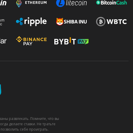
аны развлекать. Помните, что вы
огда делаете ставки. Не тратьте
позволить себе проиграть.