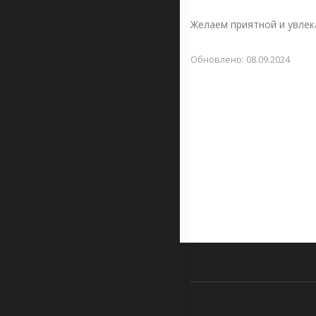
Желаем приятной и увлек
Обновлено:
08.09.2024