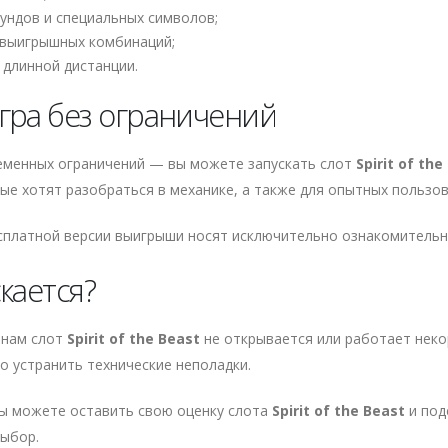
ундов и специальных символов;
 выигрышных комбинаций;
 длинной дистанции.
гра без ограничений
еменных ограничений — вы можете запускать слот
Spirit of the
рые хотят разобраться в механике, а также для опытных пользо
сплатной версии выигрыши носят исключительно ознакомительны
кается?
инам слот
Spirit of the Beast
не открывается или работает неко
о устранить технические неполадки.
вы можете оставить свою оценку слота
Spirit of the Beast
и под
выбор.