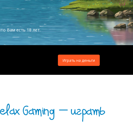
то Вам есть 18 лет.
Играть на деньги
 Relax Gaming — играть