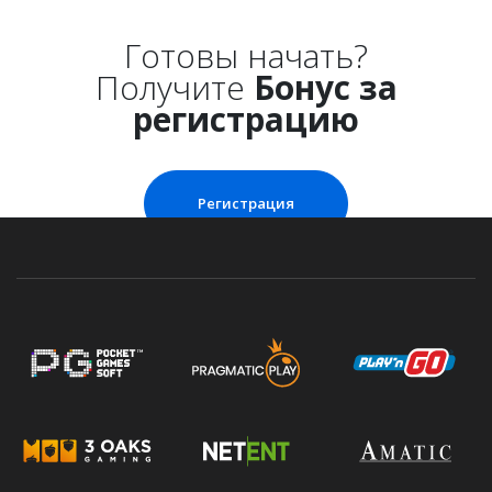
Готовы начать?
Получите
Бонус за
регистрацию
Регистрация