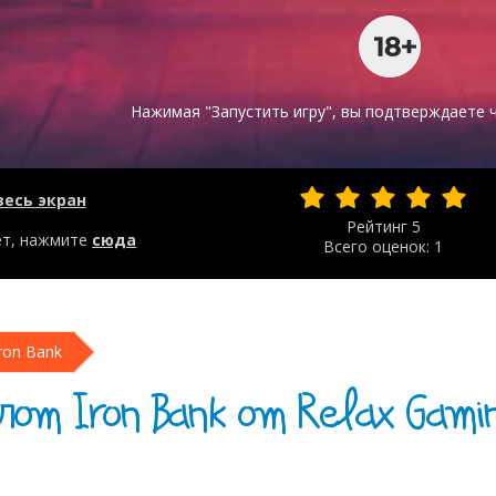
Нажимая "Запустить игру", вы подтверждаете ч
весь экран
Рейтинг
5
ет, нажмите
сюда
Всего оценок:
1
ron Bank
лот Iron Bank от Relax Gam