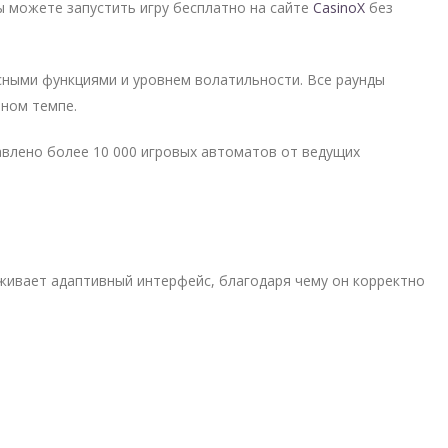
 можете запустить игру бесплатно на сайте
CasinoX
без
сными функциями и уровнем волатильности. Все раунды
бном темпе.
влено более 10 000 игровых автоматов от ведущих
живает адаптивный интерфейс, благодаря чему он корректно