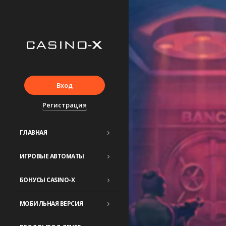
Вход
Регистрация
ГЛАВНАЯ
ИГРОВЫЕ АВТОМАТЫ
БОНУСЫ CASINO-X
МОБИЛЬНАЯ ВЕРСИЯ