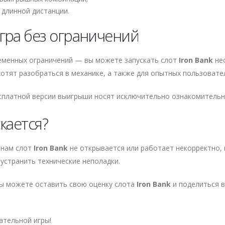
 длинной дистанции.
гра без ограничений
еменных ограничений — вы можете запускать слот
Iron Bank
нео
хотят разобраться в механике, а также для опытных пользовате
сплатной версии выигрыши носят исключительно ознакомительны
кается?
инам слот
Iron Bank
не открывается или работает некорректно,
устранить технические неполадки.
вы можете оставить свою оценку слота
Iron Bank
и поделиться 
ательной игры!