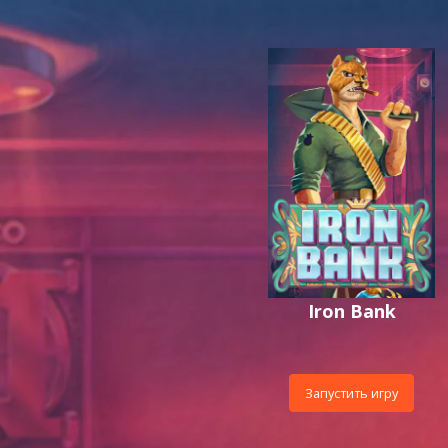
Iron Bank
Запустить игру