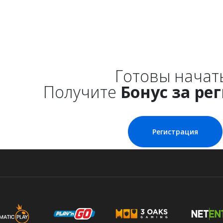
Готовы начат
Получите
Бонус за ре
Регистрация