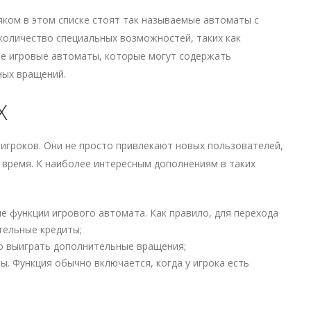
яком в этом списке стоят так называемые автоматы с
количество специальных возможностей, таких как
же игровые автоматы, которые могут содержать
ных вращений.
Х
игроков. Они не просто привлекают новых пользователей,
 время. К наиболее интересным дополнениям в таких
е функции игрового автомата. Как правило, для перехода
тельные кредиты;
но выиграть дополнительные вращения;
ы. Функция обычно включается, когда у игрока есть