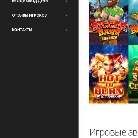
ВВОД ВЫВОД ДЕНЕГ
ОТЗЫВЫ ИГРОКОВ
КОНТАКТЫ
Игровые авт