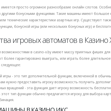
ь имеется просто огромное разнообразие онлайн слотов. Особн
и другими бонусными функциями. Такие машины имеют большое 
или технические характеристики азартных игр. Существуют так
нкции, бонусной игры (или нескольких бонусных игр) и бесплат
ва игровых автоматов в Казино 
 возможностями в casino-x.by имеют массу приятных фишек для 
ют более гарантировано выиграть, или играть более длительное
 следующее:
й игры - это тип дополнительной функции, включенной в обычны
 вам нужно предоставить игроку возможность получить дополни
ных вращений - эта функция дает игроку возможность бесплат
- этот тип функции обычно предлагается игроку для выбора карт
бинация.
МАШИНЫ В КАЗИНО ИКС