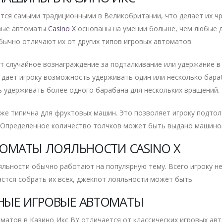
тся самыми традиционными в Великобритании, что делает их ч
овые автоматы
Casino X
основаны на умении больше, чем любые д
бычно отличают их от других типов игровых автоматов.
т случайное вознаграждение за подталкивание или удержание в 
 дает игроку возможность удерживать один или несколько бар
 удерживать более одного барабана для нескольких вращений.
е типична для фруктовых машин. Это позволяет игроку подтолк
Определенное количество толчков может быть выдано машиной
ТОМАТЫ ЛОЯЛЬНОСТИ CASINO X
льности обычно работают на популярную тему. Всего игроку н
астся собрать их всех, джекпот лояльности может быть
ЫЕ ИГРОВЫЕ АВТОМАТЫ
оматов в Казино Икс BY отличается от классических игровых ав