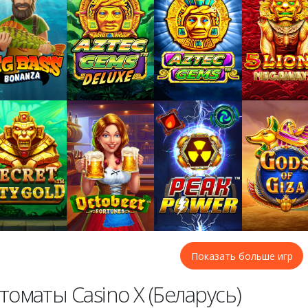
Показать больше игр
оматы Casino X (Беларусь)