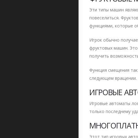
Эти типы машин являю
повеселиться. Фрукт
функциями, которые о
Игрок обычно получае
фруктовых машин. Это
получить возможность
Функция смещения такж
следующем вращении. 
ИГРОВЫЕ АВ
Игровые автоматы лоя
только последнему уд
МНОГОПЛАТН
Этот тип игровых авт