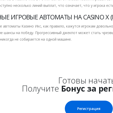
ступно несколько линий выплат, что означает, что у игрока ес
ЫЕ ИГРОВЫЕ АВТОМАТЫ НА CASINO X (
е автоматы Казино Икс, как правило, кажутся игрокам довольно
е шансы на победу. Прогрессивный джекпот может стать чрезв
никогда не собирается на одной машине.
Готовы начат
Получите
Бонус за ре
Регистрация