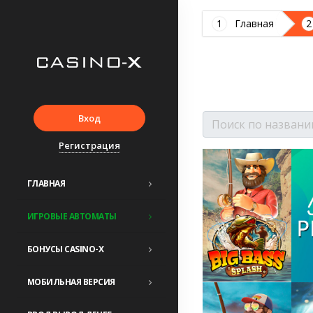
Главная
Вход
Регистрация
ГЛАВНАЯ
ИГРОВЫЕ АВТОМАТЫ
БОНУСЫ CASINO-X
МОБИЛЬНАЯ ВЕРСИЯ