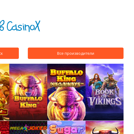
 CasinoX
Все производители