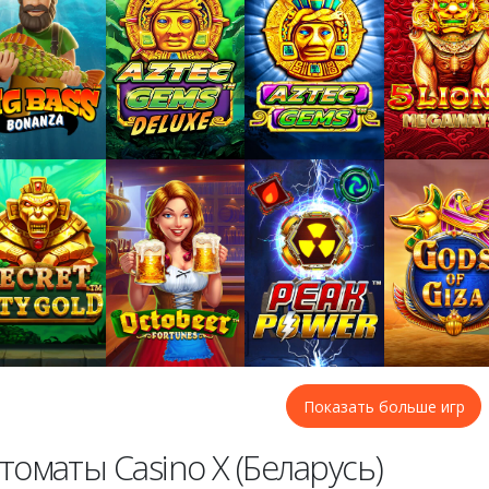
Показать больше игр
оматы Casino X (Беларусь)